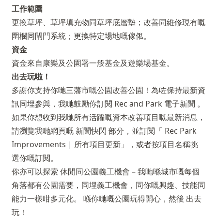
工作範圍
更換草坪、草坪填充物同草坪底層墊；改善同維修現有嘅
圍欄同閘門系統；更換特定場地嘅傢俬。
資金
資金來自康樂及公園署一般基金及遊樂場基金。
出去玩啦！
多謝你支持你哋三藩市嘅公園改善公園！為咗保持最新資
訊同埋參與，我哋鼓勵你訂閱
Rec and Park 電子新聞
。
如果你想收到我哋所有活躍嘅資本改善項目嘅最新消息，
請瀏覽我哋網頁嘅
新聞快閃
部分，並訂閱「 Rec Park
Improvements | 所有項目更新」，或者按項目名稱挑
選你嘅訂閱。
你亦可以探索
休閒同公園義工機會
– 我哋喺城市嘅每個
角落都有公園需要，同埋義工機會，同你嘅興趣、技能同
能力一樣咁多元化。 喺你哋嘅公園玩得開心，然後 出去
玩！