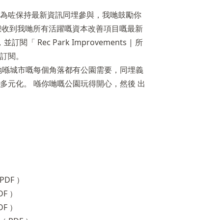
為咗保持最新資訊同埋參與，我哋鼓勵你
想收到我哋所有活躍嘅資本改善項目嘅最新
訂閱「 Rec Park Improvements | 所
訂閱。
我哋喺城市嘅每個角落都有公園需要，同埋義
多元化。 喺你哋嘅公園玩得開心，然後 出
）
DF ）
F ）
F ）