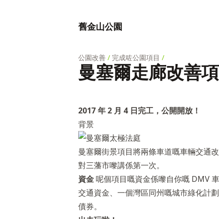
舊金山公園
公園改善
/
完成咗公園項目
/
曼塞爾走廊改善項
2017 年 2 月 4 日完工，公開開放！
背景
曼塞爾街景項目將兩條車道嘅車輛交通改
對三藩市嚟講係第一次。
資金
呢個項目嘅資金係嚟自你嘅 DMV
交通資金、一個灣區同州嘅城市綠化計劃
債券。