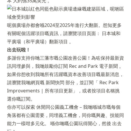
本 大約係35萬美元 。
呢個廣場亦都會喺2024至2025年進行大翻新。想知更多
有關呢個活躍項目嘅資訊，請瀏覽項目頁面：
日本城和
平廣場（和平廣場）翻新項目
。
出去玩啦！
多謝你支持你哋三藩市嘅公園改善公園！為咗保持最新資
訊同埋參與，我哋鼓勵你訂閱
Rec and Park 電子新聞
。
如果你想收到我哋所有活躍嘅資本改善項目嘅最新消息，
請瀏覽我哋網頁嘅
新聞快閃
部分，並訂閱「 Rec Park
Improvements | 所有項目更新」，或者按項目名稱挑
選你嘅訂閱。
你亦可以探索
休閒同公園義工機會
– 我哋喺城市嘅每個
角落都有公園需要，同埋義工機會，同你嘅興趣、技能同
能力一樣咁多元化。 喺你哋嘅公園玩得開心，然後 出去