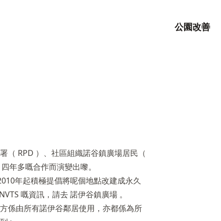
公園改善
（ RPD ）、社區組織諾谷鎮廣場居民（
 辦公室 四年多嘅合作而演變出嚟。
自2010年起積極提倡將呢個地點改建成永久
VTS 嘅資訊，請去
諾伊谷鎮廣場
。
方係由所有諾伊谷鄰居使用，亦都係為所