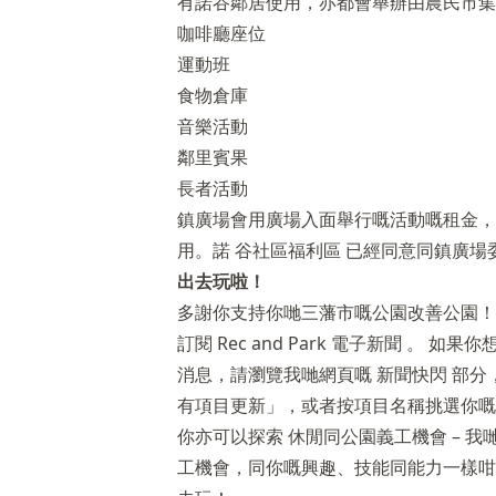
有諾谷鄰居使用，亦都會舉辦由農民市集到
咖啡廳座位
運動班
食物倉庫
音樂活動
鄰里賓果
長者活動
鎮廣場會用廣場入面舉行嘅活動嘅租金，
用。諾
谷社區福利區
已經同意同鎮廣場
出去玩啦！
多謝你支持你哋三藩市嘅公園改善公園！
訂閱
Rec and Park 電子新聞
。 如果你
消息，請瀏覽我哋網頁嘅
新聞快閃
部分，並
有項目更新」，或者按項目名稱挑選你嘅
你亦可以探索
休閒同公園義工機會
– 
工機會，同你嘅興趣、技能同能力一樣咁