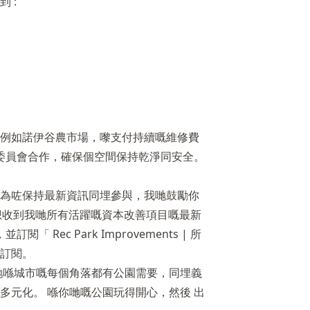
 :
例如諾伊谷農市場，嚟支付持續嘅維修費
委員會合作，確保個空間保持乾淨同安全。
為咗保持最新資訊同埋參與，我哋鼓勵你
想收到我哋所有活躍嘅資本改善項目嘅最新
訂閱「 Rec Park Improvements | 所
訂閱。
我哋喺城市嘅每個角落都有公園需要，同埋義
多元化。 喺你哋嘅公園玩得開心，然後 出