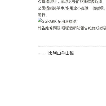
久嘅路線行，循環返去伯尼斯羅傑斯道。
公園嘅鋪路單車/多用途小徑做一個循環
道行。
報告維修問題
喺呢個網站報告維修或者
比利山羊山徑
←
→