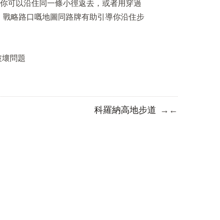
你可以沿住同一條小徑返去，或者用穿過
。戰略路口嘅地圖同路牌有助引導你沿住步
破壞問題
科羅納高地步道
→
←