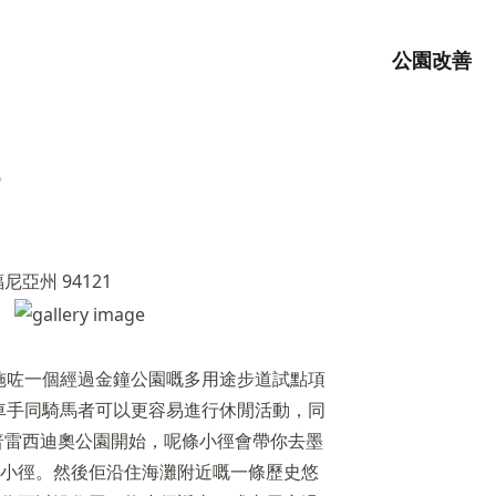
公園改善
亞州 94121
實施咗一個經過金鐘公園嘅多用途步道試點項
單車手同騎馬者可以更容易進行休閒活動，同
普雷西迪奧公園開始，呢條小徑會帶你去墨
小徑。然後佢沿住海灘附近嘅一條歷史悠