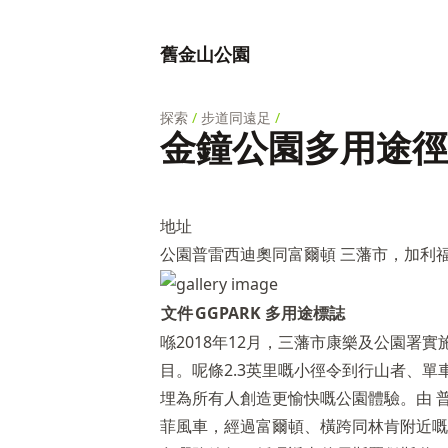
舊金山公園
探索
/
步道同遠足
/
金鐘公園多用途徑
地址
公園普雷西迪奧同富爾頓 三藩市，加利福尼
文件
GGPARK 多用途標誌
喺2018年12月，三藩市康樂及公園署
目。呢條2.3英里嘅小徑令到行山者、
埋為所有人創造更愉快嘅公園體驗。由 
菲風車，經過富爾頓、橫跨同林肯附近嘅