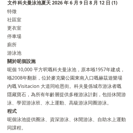
文件
科夫曼泳池夏天 2026 年 6 月 9 日 8 月 12 日 (1)
特徵
社區室
更衣室
停車場
廁所
游泳池
關於呢個設施
呢個 10,000 平方呎嘅科夫曼泳池，原本喺1957年建成，
喺2008年翻新，位於麥克蘭公園東南入口嘅赫茲遊樂場
內嘅 Visitacion 大道同哈恩街。科夫曼係城市游泳者嘅
隱藏寶石，為所有年齡層提供多種游泳計劃，包括休閒游
泳、學習游泳班、水上運動、高級游泳同圈游泳。
程式
呢個泳池提供圈泳、資深游泳、休閒游泳、自助水上運動
同課程。