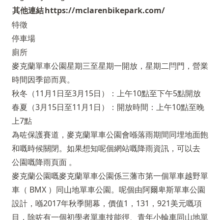
其他連結
https://mclarenbikepark.com/
特徵
停車場
廁所
麥克蘭單車公園星期三至星期一開放，星期二閂門，營業
時間因季節而異。
秋冬（11月1日至3月15日）：上午10點至下午5點開放
春夏（3月15日至11月1日）：開放時間：上午10點至晚
上7點
為咗保護賽道，麥克蘭單車公園會喺落雨期間同埋地面飽
和嘅時候關閉。如果想知呢個網站嘅降雨資訊，可以去
公園嘅降雨頁面
。
麥克蘭公園嘅麥克蘭單車公園係三藩市第一個單車越野單
車（ BMX ）同山地單車公園。呢個由阿爾卑斯單車公園
設計，喺2017年秋季開幕，價值1，131，921美元嘅項
目，除咗有一個初學者單車技能徑、青年小輪車同山地單