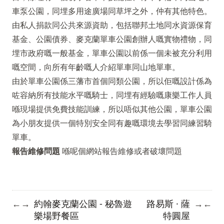
車泵公園，同埋多用途廣場同草坪之外，仲有其他特色。
由私人捐款同公共來源資助，包括聯邦土地同水資源保育
基金、公園債券、麥克蘭單車公園創辦人嘅實物禮物，同
埋市政府嘅一般基金，單車公園以前係一個未被充分利用
嘅空間，向所有年齡嘅人介紹單車同山地單車。
由於單車公園係三藩市首個同類公園，所以佢嘅設計係為
咗容納所有技能水平嘅騎士，同埋有經驗嘅康樂工作人員
喺現場提供免費技能訓練，所以唔似其他公園，單車公園
為小朋友提供一個特別安全同有趣嘅環境去學習同練習騎
單車。
報告維修問題
喺呢個網站報告維修或者破壞問題
約翰麥克蘭公園 - 秘魯遊
路易斯 · 薩
←
→
→
←
樂場野餐區
特圓屋