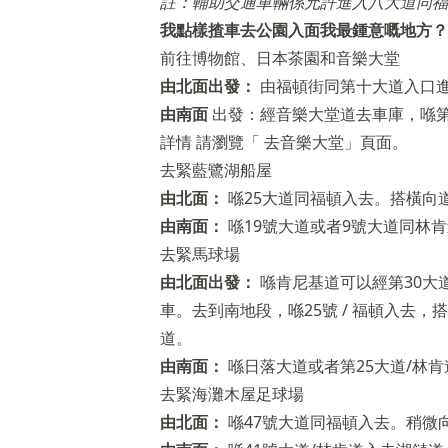
註：輔助交通車輛係允許進入八大道同福
我點樣揸車去公園入面我最鍾意嘅地方？
前往博物館、日本茶園和音樂大堂
由北面出發：
由福頓街同第十大道入口
由南面
出發：經音樂大堂道去車庫，喺第九
詳情 請瀏覽「
去音樂大堂」頁面。
去緊藍鷺湖船屋
由北面：
喺25大道同福頓入去。搭橫向道
由南面：
喺19號大道或者9號大道同林肯
去緊馬球場
由北面出發：
喺肯尼基道可以經第30大道
車。去到南地段，喺25號 / 福頓入去，搭
道。
由南面：
喺日落大道或者第25大道/林肯
去緊海灘木屋足球場
由北面：
喺47號大道同福頓入去。稍微