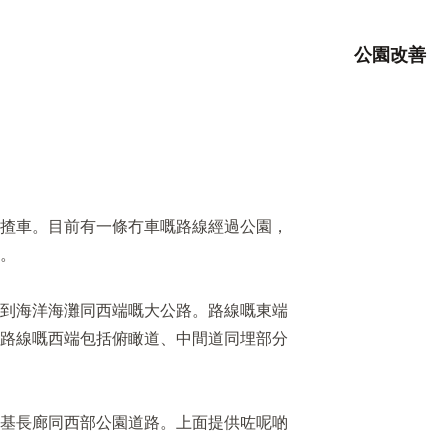
公園改善
揸車。目前有一條冇車嘅路線經過公園，
。
到海洋海灘同西端嘅大公路。路線嘅東端
路線嘅西端包括俯瞰道、中間道同埋部分