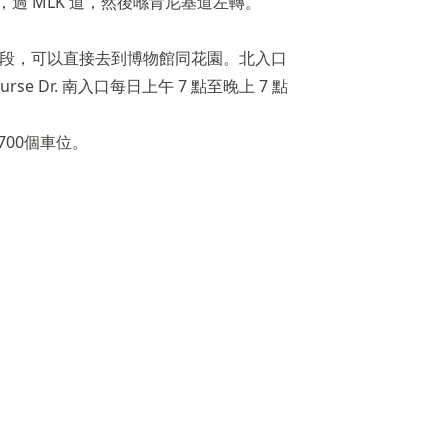
，過 MLK 道，然後喺肯尼基道左轉。
地段，可以直接去到博物館同花園。北入口
urse Dr. 南入口每日上午 7 點至晚上 7 點
00個車位。