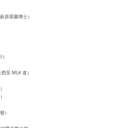
萩原茶園博士）
行）
士西至 MLK 道）
）
）
發）