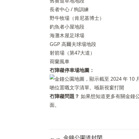
舊賽道草地地段
長者中心 / 狗訓練
野牛牧場（肯尼基博士）
釣魚者小屋地段
海灘木屋足球場
GGP 高爾夫球場地段
射箭場（第47大道）
荷蘭風車
冇障礙停車場地圖：
冇障礙問題？
如果想知道更多有關金鐘
面。
金鐘公園道封閉
←
→