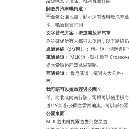
開放畀汽車嘅街道：
文字替代方案：街道開放畀汽車
為咗確保所有人都可以使用，以下路線仍
通過路線（北/南）：
橫向道、湖鏈道同交
東邊通道：
MLK 道（凱扎爾至 Cross
樂大堂環路同藍鷹湖環路。
西邊通道：
肯尼基道（橫過去大公路）、
西。
我可唔可以揸車經過公園？
係。向北或向南行駛，司機可以使用橫向
道/19大道/公園普雷西迪奧。可以喺公
公園東面：
MLK 道由凱扎爾道去到交叉道