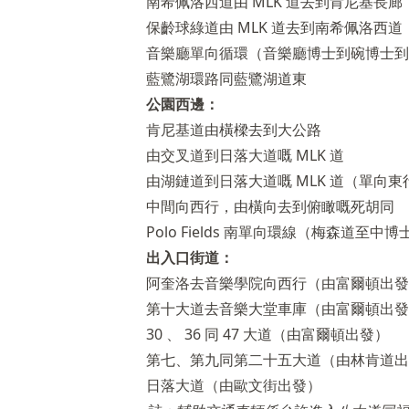
南希佩洛西道由 MLK 道去到肯尼基長廊
保齡球綠道由 MLK 道去到南希佩洛西道
音樂廳單向循環（音樂廳博士到碗博士到
藍鷺湖環路同藍鷺湖道東
公園西邊：
肯尼基道由橫樑去到大公路
由交叉道到日落大道嘅 MLK 道
由湖鏈道到日落大道嘅 MLK 道（單向東
中間向西行，由橫向去到俯瞰嘅死胡同
Polo Fields 南單向環線（梅森道至中博
出入口街道：
阿奎洛去音樂學院向西行（由富爾頓出發
第十大道去音樂大堂車庫（由富爾頓出發
30 、 36 同 47 大道（由富爾頓出發）
第七、第九同第二十五大道（由林肯道出
日落大道（由歐文街出發）