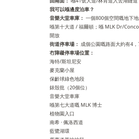
由南面：
喺41號大道/林肯道入去湖鏈道
我可以喺邊度泊車？
音樂大堂車庫：
一個800個空間嘅地下
喺第十大道 / 福爾頓；喺 MLK Dr/Conco
開放
街道停車場：
成個公園嘅路面大約有4，7
冇障礙停車場位置：
海特/斯坦尼安
麥克蘭小屋
保齡球綠色地段
錶殼批（20個位）
音樂大堂車庫
喺第七大道嘅 MLK 博士
植物園入口
南希 · 佩洛西道
藍鷺湖環