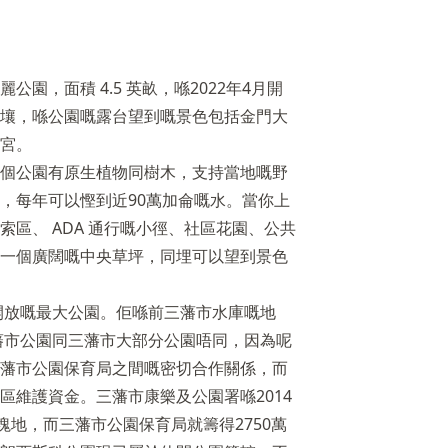
園，面積 4.5 英畝，喺2022年4月開
壤，喺公園嘅露台望到嘅景色包括金門大
宮。
個公園有原生植物同樹木，支持當地嘅野
，每年可以慳到近90萬加侖嘅水。當你上
區、 ADA 通行嘅小徑、社區花園、公共
一個廣闊嘅中央草坪，同埋可以望到景色
心開放嘅最大公園。佢喺前三藩市水庫嘅地
三藩市公園同三藩市大部分公園唔同，因為呢
藩市公園保育局之間嘅密切合作關係，而
區維護資金。三藩市康樂及公園署喺2014
塊地，而三藩市公園保育局就籌得2750萬