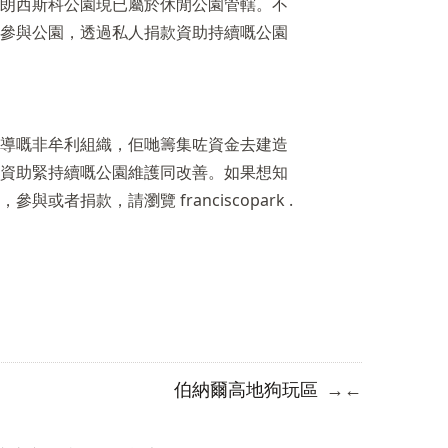
朗西斯科公園現已屬於休閒公園管轄。不
參與公園，透過私人捐款資助持續嘅公園
導嘅非牟利組織，佢哋籌集咗資金去建造
資助緊持續嘅公園維護同改善。如果想知
訊，參與或者捐款，請瀏覽
franciscopark .
伯納爾高地狗玩區
→
←