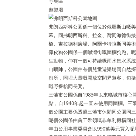
野餐區
遊樂場
弗朗西斯科公園係一個位於俄羅斯山嘅美麗公
幕。同弗朗西斯科、拉金、灣同海德街接
橋、吉拉德利廣場、阿爾卡特拉斯同美術
佩皮狗公園係一個喺灣街嘅圍欄狗跑。呢
生動物，仲有一個可持續嘅雨水集水系統
山嗰陣，公園仲有個兒童遊樂場同自然探索
廁所，同埋大量嘅開放空間畀遊客，包括
嘅野餐枱同長凳。
三藩市公園係自1983年以來喺城市核
點，自1940年起一直未使用同圍欄。
個公園主要係透過三藩市休閒同公園同三
呢個公園係由義工帶領嘅非牟利機構同社
年由公用事業委員會以990萬美元買入呢