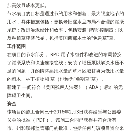
加高效且成本更低。
节水项目的目标是通过节约用水和创新，最大限度地节约
用水，具体措施包括：更换老旧漏水且布局不合理的灌溉
系统；改进灌溉设计和效率，包括安装“智能”控制器；以
及种植草坪替代品，包括美国西部本土的“免割草”草。
工作范围
在项目的节水部分， RPD 用节水组件和改进的布局替换
了灌溉系统和快速连接管线；安装了增压泵以解决水压不
足的问题；并酌情将高用水量的草坪区域替换为低用水量
的树木、林下植物和 草（也称为“免割草”草） 。
新建了 一间符合《美国残疾人法案》（ ADA ）标准的无
障碍卫生间。
资金
该项目的施工合同已于2016年2月3日获得娱乐与公园委
员会的批准（
PDF
）。该施工合同已获得并符合所有
市、州和联邦监管部门的批准，包括任何与该项目资金来