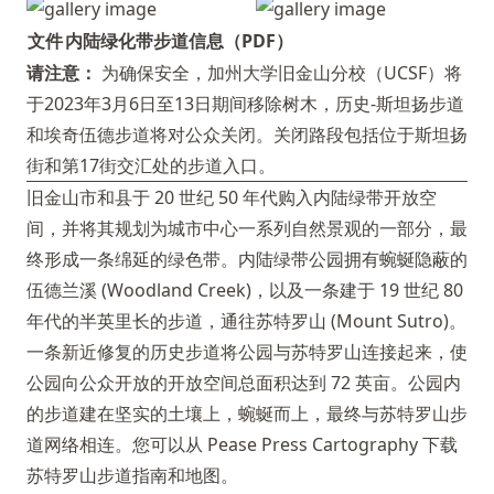
文件
内陆绿化带步道信息（PDF）
请注意：
为确保安全，加州大学旧金山分校（UCSF）将
于2023年3月6日至13日期间移除树木，历史-斯坦扬步道
和埃奇伍德步道将对公众关闭。关闭路段包括位于斯坦扬
街和第17街交汇处的步道入口。
旧金山市和县于 20 世纪 50 年代购入内陆绿带开放空
间，并将其规划为城市中心一系列自然景观的一部分，最
终形成一条绵延的绿色带。内陆绿带公园拥有蜿蜒隐蔽的
伍德兰溪 (Woodland Creek)，以及一条建于 19 世纪 80
年代的半英里长的步道，通往苏特罗山 (Mount Sutro)。
一条新近修复的历史步道将公园与苏特罗山连接起来，使
公园向公众开放的开放空间总面积达到 72 英亩。公园内
的步道建在坚实的土壤上，蜿蜒而上，最终与苏特罗山步
道网络相连。您可以从
Pease Press Cartography
下载
苏特罗山步道指南和地图。