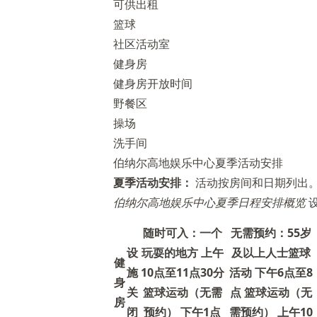
可供出租
篮球
社区活动室
健身房
健身房开放时间
野餐区
操场
洗手间
伯纳尔高地娱乐中心夏季活动安排
夏季活动安排：
活动按房间和日期列出
伯纳尔高地娱乐中心夏季日程安排概览
设
随时可入：一个
无需预约：55岁
设
玩耍的地方 上午
及以上人士篮球
健
施
10点至11点30分
活动 下午6点至8
身
关
篮球运动（无需
点 篮球运动（无
房
闭
预约） 下午1点
需预约） 上午10