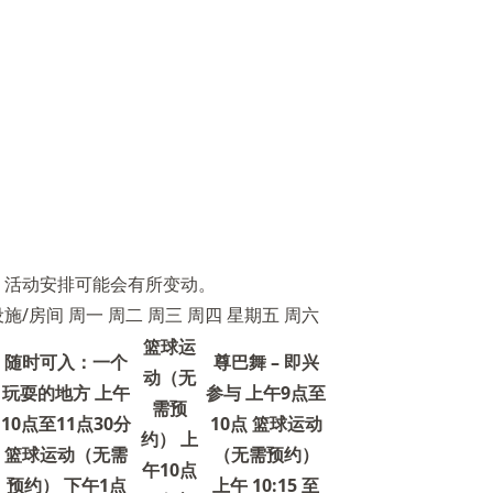
。活动安排可能会有所变动。
施/房间 周一 周二 周三 周四 星期五 周六
篮球运
随时可入：一个
尊巴舞 – 即兴
动（无
玩耍的地方 上午
参与 上午9点至
需预
10点至11点30分
10点 篮球运动
约） 上
篮球运动（无需
（无需预约）
午10点
预约） 下午1点
上午 10:15 至