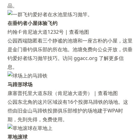
品。
在垂钓者小屋体验飞钓
约翰·F·肯尼迪大道1232号 |
查看地图
公园西端隐匿着三个静谧的池塘和一座古朴的小屋，这里
是金门垂钓俱乐部的所在地。池塘免费向公众开放，供垂
钓爱好者练习抛竿技巧。访问
ggacc.org
了解更多信
息。
马蹄形球场
康塞普托里大道东段（肯尼迪大道旁） |
查看地图
公园东北角的这片区域设有16个投掷马蹄铁的场地。这
些由旧金山马蹄铁投掷俱乐部维护的场地建于WPA时
期，先到先得，免费使用。
草地滚球