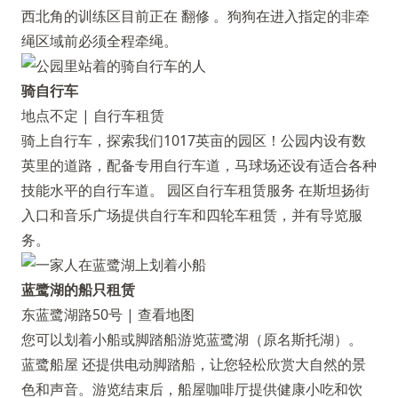
西北角的训练区目前正在
翻修
。狗狗在进入指定的非牵
绳区域前必须全程牵绳。
骑自行车
地点不定 |
自行车租赁
骑上自行车，探索我们1017英亩的园区！公园内设有数
英里的道路，配备专用自行车道，马球场还设有适合各种
技能水平的自行车道。
园区自行车租赁服务
在斯坦扬街
入口和音乐广场提供自行车和四轮车租赁，并有导览服
务。
蓝鹭湖的船只租赁
东蓝鹭湖路50号 |
查看地图
您可以划着小船或脚踏船游览蓝鹭湖（原名斯托湖）。
蓝鹭船屋
还提供电动脚踏船，让您轻松欣赏大自然的景
色和声音。游览结束后，船屋咖啡厅提供健康小吃和饮