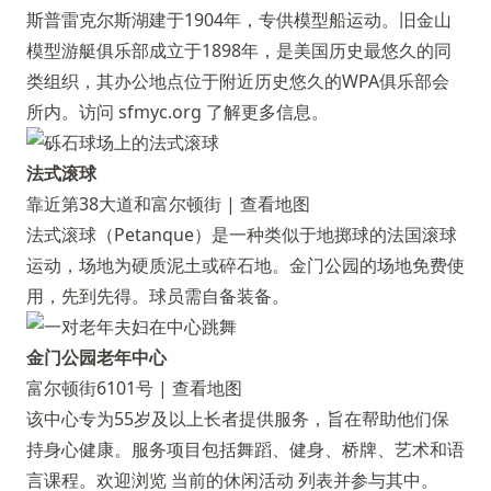
斯普雷克尔斯湖建于1904年，专供模型船运动。旧金山
模型游艇俱乐部成立于1898年，是美国历史最悠久的同
类组织，其办公地点位于附近历史悠久的WPA俱乐部会
所内。访问
sfmyc.org
了解更多信息。
法式滚球
靠近第38大道和富尔顿街 |
查看地图
法式滚球（Petanque）是一种类似于地掷球的法国滚球
运动，场地为硬质泥土或碎石地。金门公园的场地免费使
用，先到先得。球员需自备装备。
金门公园老年中心
富尔顿街6101号 |
查看地图
该中心专为55岁及以上长者提供服务，旨在帮助他们保
持身心健康。服务项目包括舞蹈、健身、桥牌、艺术和语
言课程。欢迎浏览
当前的休闲活动
列表并参与其中。