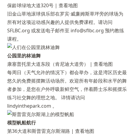
保龄球绿地大道320号 |
查看地图
旧金山草地滚球俱乐部在罗宾·威廉姆斯草坪旁的球场为
所有对这项运动感兴趣的人提供免费课程。请访问
SFLBC.org
或发送电子邮件至
info@sflbc.org
预约教练
课程。
公园里的林迪舞
康塞普托里大道东段（肯尼迪大道旁） |
查看地图
每周日（天气允许的情况下）都会举办，这是湾区历史最
悠久的免费摇摆舞活动场所。欢迎所有年龄段和水平的舞
者参加，是您在户外呼吸新鲜空气，伴着爵士乐和摇摆乐
练习社交舞的理想之地。 详情请访问
lindyinthepark.com 。
模型帆船航行
第36大道和斯普雷克尔斯湖路 |
查看地图