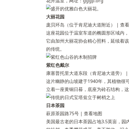
花卉温室，网址：gggp.org
大丽花园
庞贝环岛（位于肯尼迪大道附近） |
查
这座花园位于温室车道的椭圆形区域内，
它由加州大丽花协会精心照料，延续着该
的传统。
紫红色戴尔
康塞普托里大道东段（肯尼迪大道旁） 
这片幽静的山坡建于1940年，其植物很
立着一座黄铜日晷，底座为砖石结构，这
日本茶园
萩原茶园路75号 |
查看地图
美国最古老的日本茶园占地3.5英亩，