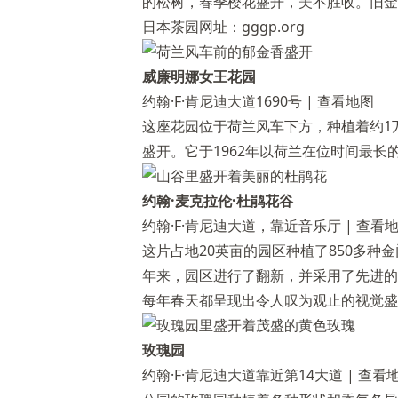
的松树，春季樱花盛开，美不胜收。旧金
日本茶园网址：gggp.org
威廉明娜女王花园
约翰·F·肯尼迪大道1690号 |
查看地图
这座花园位于荷兰风车下方，种植着约1
盛开。它于1962年以荷兰在位时间最长
约翰·麦克拉伦·杜鹃花谷
约翰·F·肯尼迪大道，靠近音乐厅 |
查看
这片占地20英亩的园区种植了850多种
年来，园区进行了翻新，并采用了先进的
每年春天都呈现出令人叹为观止的视觉盛
玫瑰园
约翰·F·肯尼迪大道靠近第14大道 |
查看