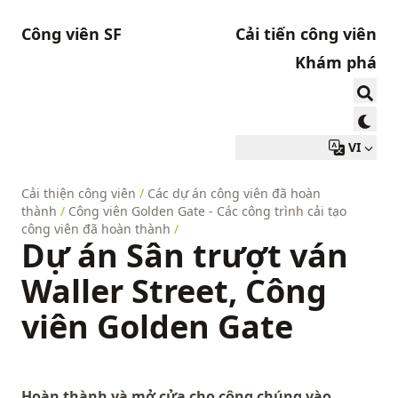
Công viên SF
Cải tiến công viên
Khám phá
VI
Cải thiện công viên
/
Các dự án công viên đã hoàn
thành
/
Công viên Golden Gate - Các công trình cải tạo
công viên đã hoàn thành
/
Dự án Sân trượt ván
Waller Street, Công
viên Golden Gate
Hoàn thành và mở cửa cho công chúng vào