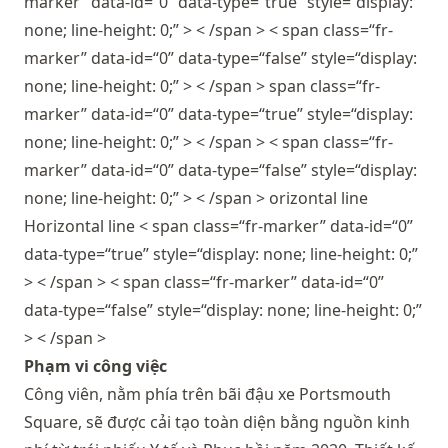
marker” data-id=“0” data-type=“true” style=“display:
none; line-height: 0;” > < /span > < span class=“fr-
marker” data-id=“0” data-type=“false” style=“display:
none; line-height: 0;” > < /span > span class=“fr-
marker” data-id=“0” data-type=“true” style=“display:
none; line-height: 0;” > < /span > < span class=“fr-
marker” data-id=“0” data-type=“false” style=“display:
none; line-height: 0;” > < /span > orizontal line
Horizontal line < span class=“fr-marker” data-id=“0”
data-type=“true” style=“display: none; line-height: 0;”
> < /span > < span class=“fr-marker” data-id=“0”
data-type=“false” style=“display: none; line-height: 0;”
> < /span >
Phạm vi công việc
Công viên, nằm phía trên bãi đậu xe Portsmouth
Square, sẽ được cải tạo toàn diện bằng nguồn kinh