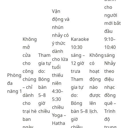
cho
Vận
người
động và
mới bắt
nhún
đầu
nhảy có
Không
Karaoke
9:10–
ý thức
mở
10:30
10:40
dành
cửa
Tham
sáng –
Không
sáng
cho lứa
cho
gia tự
12 giờ
có
Nhảy
tuổi
công
do:
trưa
hoạt
theo
Phòng
thiếu
chúng
Bóng
Tham
động
điệu
đa
niên
– chỉ
bàn
gia tự
nào
nhạc
năng 1
4:30–
dành
5–8
do:
được
đồng
5:30
cho
giờ
Bóng
lên
quê –
chiều
trại hè
chiều
bàn 5–8
lịch.
Trình
Yoga –
ban
giờ
độ
Hatha
ngày.
chiều
trung