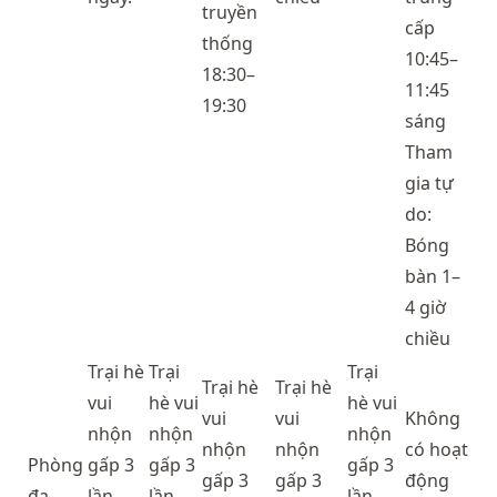
truyền
cấp
thống
10:45–
18:30–
11:45
19:30
sáng
Tham
gia tự
do:
Bóng
bàn 1–
4 giờ
chiều
Trại hè
Trại
Trại
Trại hè
Trại hè
vui
hè vui
hè vui
vui
vui
Không
nhộn
nhộn
nhộn
nhộn
nhộn
có hoạt
Phòng
gấp 3
gấp 3
gấp 3
gấp 3
gấp 3
động
đa
lần
lần
lần