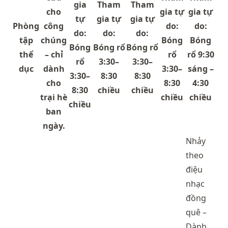
gia
Tham
Tham
cho
gia tự
gia tự
tự
gia tự
gia tự
Phòng
công
do:
do:
do:
do:
do:
tập
chúng
Bóng
Bóng
Bóng
Bóng rổ
Bóng rổ
thể
– chỉ
rổ
rổ 9:30
rổ
3:30–
3:30–
dục
dành
3:30–
sáng –
3:30–
8:30
8:30
cho
8:30
4:30
8:30
chiều
chiều
trại hè
chiều
chiều
chiều
ban
ngày.
Nhảy
theo
điệu
nhạc
đồng
quê –
Dành