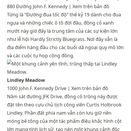
880 Đường John F. Kennedy |
Xem trên bản đồ
Từng là “Đường đua tốc độ” thế kỷ 19 dành cho đua
ngựa và những chiếc ô tô đời đầu, đồng cỏ xanh
mướt này giờ đây là trung tâm của các sự kiện lớn
như lễ hội Hardly Strictly Bluegrass. Nơi đây vẫn là
địa điểm hàng đầu cho các buổi dã ngoại quy mô lớn
và các cuộc tụ họp cộng đồng.
Lindley Meadow
1000 John F. Kennedy Drive |
Xem trên bản đồ
Nằm sát đường JFK Drive, đồng cỏ trũng này được
đặt tên theo cựu chủ tịch công viên Curtis Holbrook
Lindley. Phần đất phía nam vẫn còn lưu giữ nền
móng bê tông của một tác phẩm điêu khắc hình cột
lớn mang tính lịch sử, tạo nên một khung cảnh độc