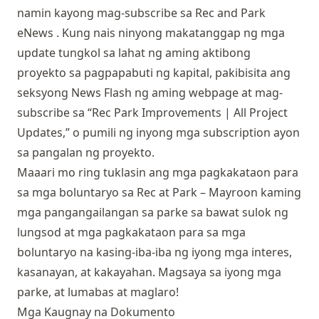
namin kayong mag-subscribe sa
Rec and Park
eNews
. Kung nais ninyong makatanggap ng mga
update tungkol sa lahat ng aming aktibong
proyekto sa pagpapabuti ng kapital, pakibisita ang
seksyong
News Flash
ng aming webpage at mag-
subscribe sa “Rec Park Improvements | All Project
Updates,” o pumili ng inyong mga subscription ayon
sa pangalan ng proyekto.
Maaari mo ring tuklasin
ang mga pagkakataon para
sa mga boluntaryo sa Rec at Park
– Mayroon kaming
mga pangangailangan sa parke sa bawat sulok ng
lungsod at mga pagkakataon para sa mga
boluntaryo na kasing-iba-iba ng iyong mga interes,
kasanayan, at kakayahan. Magsaya sa iyong mga
parke, at lumabas at maglaro!
Mga Kaugnay na Dokumento