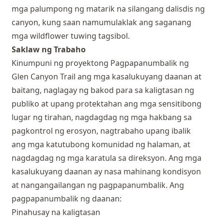
mga palumpong ng matarik na silangang dalisdis ng
canyon, kung saan namumulaklak ang saganang
mga wildflower tuwing tagsibol.
Saklaw ng Trabaho
Kinumpuni ng proyektong Pagpapanumbalik ng
Glen Canyon Trail ang mga kasalukuyang daanan at
baitang, naglagay ng bakod para sa kaligtasan ng
publiko at upang protektahan ang mga sensitibong
lugar ng tirahan, nagdagdag ng mga hakbang sa
pagkontrol ng erosyon, nagtrabaho upang ibalik
ang mga katutubong komunidad ng halaman, at
nagdagdag ng mga karatula sa direksyon. Ang mga
kasalukuyang daanan ay nasa mahinang kondisyon
at nangangailangan ng pagpapanumbalik. Ang
pagpapanumbalik ng daanan:
Pinahusay na kaligtasan