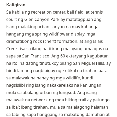
Kaligiran
Sa kabila ng recreation center, ball field, at tennis
court ng Glen Canyon Park ay matatagpuan ang
isang malaking urban canyon na may kahanga-
hangang mga spring wildflower display, mga
dramatikong rock (chert) formation, at ang Islais
Creek, isa sa ilang natitirang malayang umaagos na
sapa sa San Francisco. Ang 60 ektaryang kagubatan
na ito, na dating tinutukoy bilang San Miguel Hills, ay
hindi lamang nagbibigay ng kritikal na tirahan para
sa malawak na hanay ng mga wildlife, kundi
nagsisilbi ring isang nakakarelaks na kanlungan
mula sa abalang urban ng lungsod. Ang isang
malawak na network ng mga hiking trail ay patungo
sa iba’t ibang tirahan, mula sa malalagong halaman
sa tabi ng sapa hanggang sa mabatong damuhan at