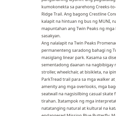
kumokonekta sa parehong Creeks-to-Pe
Ridge Trail. Ang bagong Crestline Con
kalapit na hintuan ng bus ng MUNI, 
mapuntahan ang Twin Peaks ng mga b
sasakyan.
Ang nalalapit na Twin Peaks Promena
permanenteng saradong bahagi ng Tw
masiglang linear park. Kasama sa dise
sementadong daanan na nagbibigay ng
stroller, wheelchair, at bisikleta, na 
ParkTread trail para sa mga walker a
amenity ang mga overlooks, mga bag
seatwall na nagsisilbing casual skate f
tirahan. Itatampok ng mga interpreta
natatanging natural at kultural na ka
endangered Mission Blue Butterfly. 