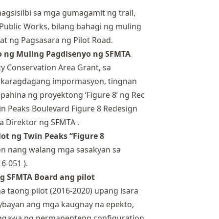
agsisilbi sa mga gumagamit ng trail,
Public Works, bilang bahagi ng muling
at ng Pagsasara ng Pilot Road.
o ng Muling Pagdisenyo ng SFMTA
ty Conservation Area Grant, sa
a karagdagang impormasyon, tingnan
pahina ng proyektong ‘Figure 8’
ng Rec
n Peaks Boulevard Figure 8 Redesign
ga Direktor ng SFMTA
.
ot ng Twin Peaks “Figure 8
n nang walang mga sasakyan sa
16-051
).
 SFMTA Board ang pilot
a taong pilot (2016-2020) upang isara
aybayan ang mga kaugnay na epekto,
ggawa ng permanenteng configuration