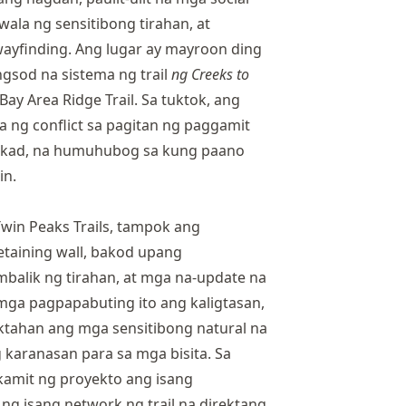
wala ng sensitibong tirahan, at
ayfinding. Ang lugar ay mayroon ding
gsod na sistema ng trail
ng Creeks to
ay Area Ridge Trail. Sa tuktok, ang
a ng conflict sa pagitan ng paggamit
lakad, na humuhubog sa kung paano
in.
in Peaks Trails, tampok ang
etaining wall, bakod upang
balik ng tirahan, at mga na-update na
mga pagpapabuting ito ang kaligtasan,
tahan ang mga sensitibong natural na
g karanasan para sa mga bisita. Sa
kamit ng proyekto ang isang
ng isang network ng trail na direktang