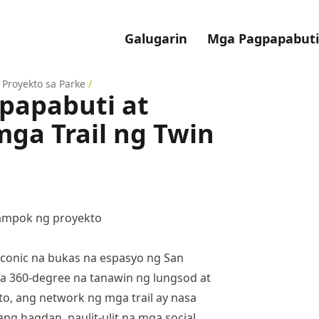
Galugarin
Mga Pagpapabuti
Proyekto sa Parke
/
papabuti at
ga Trail ng Twin
iconic na bukas na espasyo ng San
a 360-degree na tanawin ng lungsod at
ito, ang network ng mga trail ay nasa
g hagdan, paulit-ulit na mga social