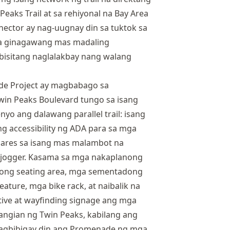
aks Trail at sa rehiyonal na Bay Area
nector ay nag-uugnay din sa tuktok sa
na ginagawang mas madaling
isitang naglalakbay nang walang
de Project ay magbabago sa
in Peaks Boulevard tungo sa isang
nyo ang dalawang parallel trail: isang
 accessibility ng ADA para sa mga
ipinares sa isang mas malambot na
t jogger. Kasama sa mga nakaplanong
ong seating area, mga sementadong
eature, mga bike rack, at naibalik na
tive at wayfinding signage ang mga
tangian ng Twin Peaks, kabilang ang
Magbibigay din ang Promenade ng mga