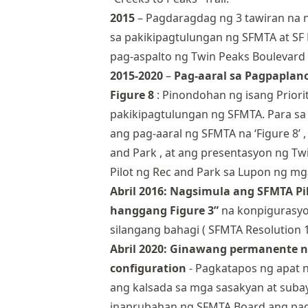
2015
– Pagdaragdag ng 3 tawiran na n
sa pakikipagtulungan ng SFMTA at SF 
pag-aspalto ng Twin Peaks Boulevard 
2015-2020
–
Pag-aaral sa Pagpaplan
Figure 8
: Pinondohan ng isang Priori
pakikipagtulungan ng SFMTA. Para s
ang pag-aaral ng SFMTA na ‘Figure 8’ ,
and Park , at
ang presentasyon ng Twi
Pilot ng Rec and Park sa Lupon ng m
Abril 2016: Nagsimula
ang SFMTA Pil
hanggang Figure 3”
na konpigurasyo
silangang bahagi (
SFMTA Resolution 
Abril 2020:
Ginawang permanente ng
configuration
- Pagkatapos ng apat n
ang kalsada sa mga sasakyan at sub
inaprubahan ng SFMTA Board ang pa