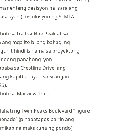
ermanenteng desisyon na isara ang
sasakyan (
Resolusyon ng SFMTA
i sa trail sa Noe Peak at sa
ang mga ito bilang bahagi ng
gunit hindi isinama sa proyektong
o noong panahong iyon.
aba sa Crestline Drive, ang
 ang kapitbahayan sa Silangan
5).
ti sa Marview Trail.
ahati ng Twin Peaks Boulevard “Figure
omenade” (pinapatapos pa rin ang
sumikap na makakuha ng pondo).