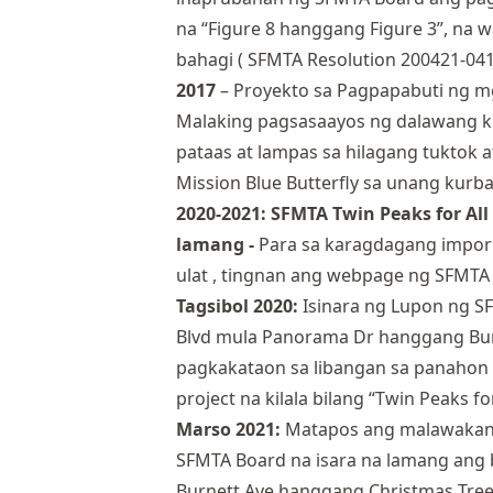
na “Figure 8 hanggang Figure 3”, na 
bahagi (
SFMTA Resolution 200421-04
2017
– Proyekto sa Pagpapabuti ng mg
Malaking pagsasaayos ng dalawang kriti
pataas at lampas sa hilagang tuktok at
Mission Blue Butterfly sa unang kurba
2020-2021:
SFMTA Twin Peaks for All 
lamang -
Para sa karagdagang impor
ulat
, tingnan
ang webpage ng SFMTA
Tagsibol 2020:
Isinara ng Lupon ng S
Blvd mula Panorama Dr hanggang Bu
pagkakataon sa libangan sa panahon 
project na kilala bilang “Twin Peaks for
Marso 2021:
Matapos ang malawakang
SFMTA Board na isara na lamang ang 
Burnett Ave hanggang Christmas Tree 