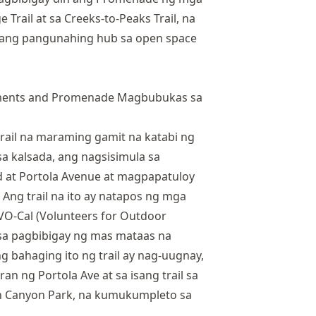
Trail at sa Creeks-to-Peaks Trail, na
sang pangunahing hub sa open space
rail na maraming gamit na katabi ng
a kalsada, ang nagsisimula sa
d at Portola Avenue at magpapatuloy
Ang trail na ito ay natapos ng mga
VO-Cal (Volunteers for Outdoor
d sa pagbibigay ng mas mataas na
g bahaging ito ng trail ay nag-uugnay,
n ng Portola Ave at sa isang trail sa
len Canyon Park, na kumukumpleto sa