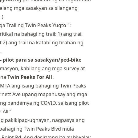
walang mga sasakyan sa silangang
1
).
a Trail ng Twin Peaks Yugto 1:
kal na bahagi ng trail: 1) ang trail
 2) ang trail na katabi ng tirahan ng
.
- pilot para sa sasakyan/ped-bike
masyon, kabilang ang
mga survey
at
 na
Twin Peaks For All
.
FMTA ang isang bahagi ng Twin Peaks
rnett Ave upang mapahusay ang mga
ng pandemya ng COVID, sa isang pilot
 All.”
 pakikipag-ugnayan, nagpasya ang
bahagi ng Twin Peaks Blvd mula
Point Rd. Ang desisyong ito ay hiwalay