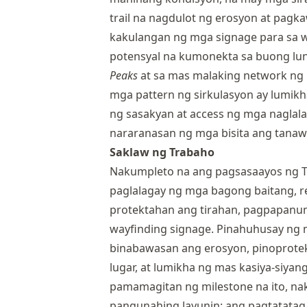
trail na nagdulot ng erosyon at pagka
kakulangan ng mga signage para sa w
potensyal na kumonekta sa buong lun
Peaks
at sa mas malaking network ng B
mga pattern ng sirkulasyon ay lumikh
ng sasakyan at access ng mga nagla
nararanasan ng mga bisita ang tanaw
Saklaw ng Trabaho
Nakumpleto na ang pagsasaayos ng Tw
paglalagay ng mga bagong baitang, r
protektahan ang tirahan, pagpapanum
wayfinding signage. Pinahuhusay ng 
binabawasan ang erosyon, pinoprotek
lugar, at lumikha ng mas kasiya-siyan
pamamagitan ng milestone na ito, na
pangunahing layunin: ang pagtatatag 