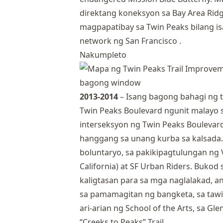
direktang koneksyon sa Bay Area Ridge 
magpapatibay sa Twin Peaks bilang i
network ng San Francisco .
Nakumpleto
2013-2014
– Isang bagong bahagi ng t
Twin Peaks Boulevard ngunit malayo s
interseksyon ng Twin Peaks Boulevar
hanggang sa unang kurba sa kalsada. 
boluntaryo, sa pakikipagtulungan ng 
California) at SF Urban Riders. Buko
kaligtasan para sa mga naglalakad, an
sa pamamagitan ng bangketa, sa tawira
ari-arian ng School of the Arts, sa G
“Creeks to Peaks” Trail.