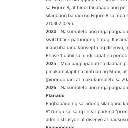
sa Figure 8, at hindi binabago ang p
silangang bahagi ng Figure 8 sa mga 
210302-029
).
2024
– Nakumpleto ang mga pagpapabut
switchback patungong timog. Kasama 
inaprubahang konsepto ng disenyo, n
Phase 1 dahil sa hindi sapat na pond
2025
– Mga pagpapabuti sa daanan pab
pinakamalapit na hintuan ng Muni, at
(pinondohan, at makukumpleto sa 202
2026
– Nakumpleto ang mga pagpapabu
Planado
Pagbabago ng saradong silangang kal
8” tungo sa isang linear park na “pr
administrasyon at disenyo at nagsu
Pagpopondo