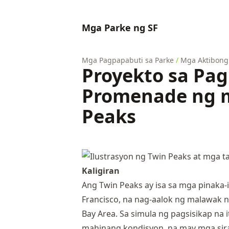
Mga Parke ng SF
Mga Pagpapabuti sa Parke
/
Mga Aktibong 
Proyekto sa Pag
Promenade ng m
Peaks
Kaligiran
Ang Twin Peaks ay isa sa mga pinaka-
Francisco, na nag-aalok ng malawak n
Bay Area. Sa simula ng pagsisikap na 
mahinang kondisyon, na may mga siran