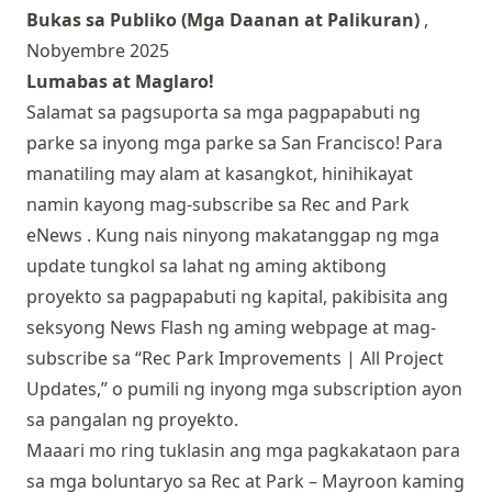
Bukas sa Publiko (Mga Daanan at Palikuran)
,
Nobyembre 2025
Lumabas at Maglaro!
Salamat sa pagsuporta sa mga pagpapabuti ng
parke sa inyong mga parke sa San Francisco! Para
manatiling may alam at kasangkot, hinihikayat
namin kayong mag-subscribe sa
Rec and Park
eNews
. Kung nais ninyong makatanggap ng mga
update tungkol sa lahat ng aming aktibong
proyekto sa pagpapabuti ng kapital, pakibisita ang
seksyong
News Flash
ng aming webpage at mag-
subscribe sa “Rec Park Improvements | All Project
Updates,” o pumili ng inyong mga subscription ayon
sa pangalan ng proyekto.
Maaari mo ring tuklasin
ang mga pagkakataon para
sa mga boluntaryo sa Rec at Park
– Mayroon kaming