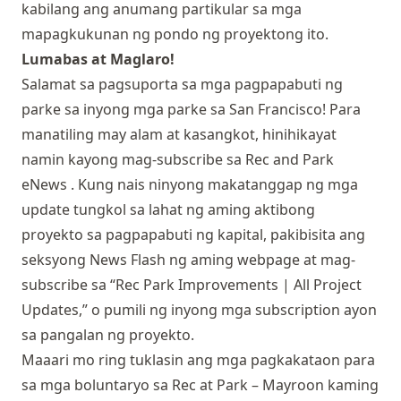
kabilang ang anumang partikular sa mga
mapagkukunan ng pondo ng proyektong ito.
Lumabas at Maglaro!
Salamat sa pagsuporta sa mga pagpapabuti ng
parke sa inyong mga parke sa San Francisco! Para
manatiling may alam at kasangkot, hinihikayat
namin kayong mag-subscribe sa
Rec and Park
eNews
. Kung nais ninyong makatanggap ng mga
update tungkol sa lahat ng aming aktibong
proyekto sa pagpapabuti ng kapital, pakibisita ang
seksyong
News Flash
ng aming webpage at mag-
subscribe sa “Rec Park Improvements | All Project
Updates,” o pumili ng inyong mga subscription ayon
sa pangalan ng proyekto.
Maaari mo ring tuklasin
ang mga pagkakataon para
sa mga boluntaryo sa Rec at Park
– Mayroon kaming