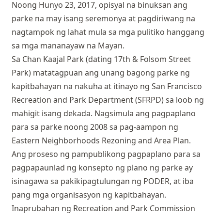
Noong Hunyo 23, 2017, opisyal na binuksan ang
parke na may isang seremonya at pagdiriwang na
nagtampok ng lahat mula sa mga pulitiko hanggang
sa mga mananayaw na Mayan.
Sa Chan Kaajal Park (dating 17th & Folsom Street
Park) matatagpuan ang unang bagong parke ng
kapitbahayan na nakuha at itinayo ng San Francisco
Recreation and Park Department (SFRPD) sa loob ng
mahigit isang dekada. Nagsimula ang pagpaplano
para sa parke noong 2008 sa pag-aampon ng
Eastern Neighborhoods Rezoning and Area Plan.
Ang proseso ng pampublikong pagpaplano para sa
pagpapaunlad ng konsepto ng plano ng parke ay
isinagawa sa pakikipagtulungan ng PODER, at iba
pang mga organisasyon ng kapitbahayan.
Inaprubahan ng Recreation and Park Commission