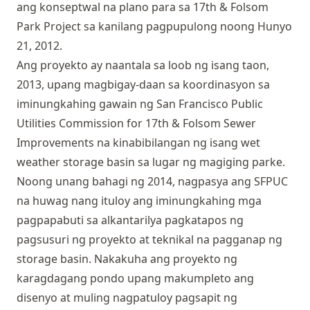
ang konseptwal na plano para sa 17th & Folsom
Park Project sa kanilang pagpupulong noong Hunyo
21, 2012.
Ang proyekto ay naantala sa loob ng isang taon,
2013, upang magbigay-daan sa koordinasyon sa
iminungkahing gawain ng San Francisco Public
Utilities Commission for 17th & Folsom Sewer
Improvements na kinabibilangan ng isang wet
weather storage basin sa lugar ng magiging parke.
Noong unang bahagi ng 2014, nagpasya ang SFPUC
na huwag nang ituloy ang iminungkahing mga
pagpapabuti sa alkantarilya pagkatapos ng
pagsusuri ng proyekto at teknikal na pagganap ng
storage basin. Nakakuha ang proyekto ng
karagdagang pondo upang makumpleto ang
disenyo at muling nagpatuloy pagsapit ng