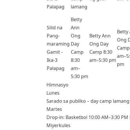
Palapag
lamang
Betty
Silid na
Ann
Betty
Pang-
Ong
Betty Ann
Ong 
maraming
Day
Ong Day
Camp 
Gamit -
Camp
Camp 8:30
am–5:
Ika-3
8:30
am–5:30 pm
pm
Palapag
am–
5:30 pm
Himnasyo
Lunes
Sarado sa publiko – day camp lamang
Martes
Drop-in: Basketbol 10:00 AM–3:30 PM
Miyerkules