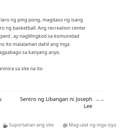
laro ng ping pong, magdaos ng isang
 ng basketball. Ang recreation center
kyard
, ay naglilingkod sa komunidad
mo ito malalaman dahil ang mga
agpabago sa kanyang anyo.
inira sa site na ito
y
Sentro ng Libangan ni Joseph
→
←
Lee
Suportahan ang site
Mag-ulat ng mga isyu