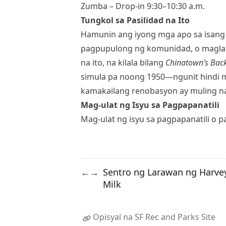
Zumba – Drop-in 9:30–10:30 a.m.
Tungkol sa Pasilidad na Ito
Hamunin ang iyong mga apo sa isang 
pagpupulong ng komunidad, o maglaro
na ito, na kilala bilang
Chinatown’s Bac
simula pa noong 1950—ngunit hindi 
kamakailang renobasyon ay muling n
Mag-ulat ng Isyu sa Pagpapanatili
Mag-ulat ng isyu sa pagpapanatili o pan
Sentro ng Larawan ng Harve
←
→
Milk
Opisyal na SF Rec and Parks Site