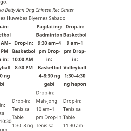
go.
 sa Betty Ann Ong Chinese Rec Center
kules Huwebes Biyernes Sabado
-in:
Pagdating:
Drop-in:
etbol
Badminton
Basketbol
0 AM–
Drop-in:
9:30 am–4
9 am–1
0 PM
Basketbol
pm Drop-
pm Drop-
-in:
10:00 AM–
in:
in:
yball
8:30 PM
Basketbol
Volleyball
30 ng
4–8:30 ng
1:30–4:30
bi
gabi
ng hapon
Drop-in:
Drop-in:
Mah-jong
Drop-in:
in:
Tenis sa
10 am–1
Tenis sa
sa
Table
pm Drop-in:
Table
 10:30
1:30–8 ng
Tenis sa
11:30 am–
 pm