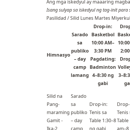
Ang mga iskedyul ay maaaring magba
Isang sulyap sa iskedyul ng tag-init para
Pasilidad / Silid Lunes Martes Miyer
Drop-in:
Drop
Sarado
Basketbol
Bask
sa
10:00 AM–
10:0
publiko
3:30 PM
2:0
Himnasyo
– day
Pagdating:
Drop
camp
Badminton
Volle
lamang
4–8:30 ng
3–8:
gabi
ga
Silid na
Sarado
Pang-
sa
Drop-in:
Drop-
maraming
publiko
Tenis sa
Tenis 
Gamit -
– day
Table 1:30–8
Table
Ika-2
camp
ng gabi
am–8