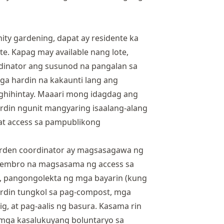
ity gardening, dapat ay residente ka
te. Kapag may available nang lote,
dinator ang susunod na pangalan sa
mga hardin na kakaunti lang ang
ghihintay. Maaari mong idagdag ang
hardin ngunit mangyaring isaalang-alang
 at access sa pampublikong
arden coordinator ay magsasagawa ng
yembro na magsasama ng access sa
 pangongolekta ng mga bayarin (kung
ardin tungkol sa pag-compost, mga
g, at pag-aalis ng basura. Kasama rin
 mga kasalukuyang boluntaryo sa