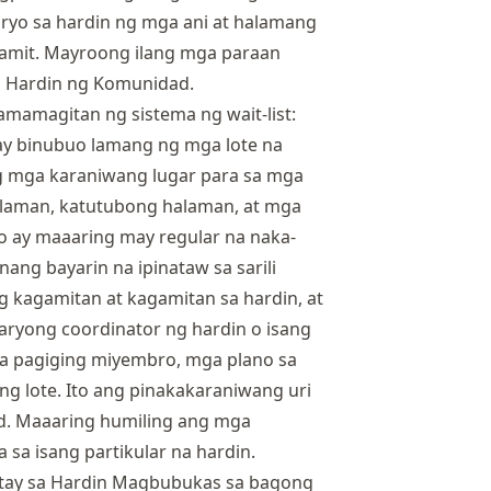
yo sa hardin ng mga ani at halamang
gamit. Mayroong ilang mga paraan
a Hardin ng Komunidad.
pamamagitan ng sistema ng wait-list:
ay binubuo lamang ng mga lote na
ng mga karaniwang lugar para sa mga
laman, katutubong halaman, at mga
o ay maaaring may regular na naka-
ang bayarin na ipinataw sa sarili
 kagamitan at kagamitan sa hardin, at
taryong coordinator ng hardin o isang
a pagiging miyembro, mga plano sa
ng lote. Ito ang pinakakaraniwang uri
d. Maaaring humiling ang mga
a sa isang partikular na hardin.