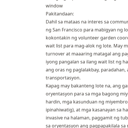
Pakitandaan:
Dahil sa mataas na interes sa commun
ng San Francisco para mabigyan ng lo
kokontakin ng volunteer garden coor
wait list para mag-alok ng lote. May 
turnover at maaaring matagal ang pa
iyong pangalan sa ilang wait list ng 
ang oras ng paglalakbay, paradahan,
transportasyon.
Kapag may bakanteng lote na, ang g
oryentasyon para sa mga bagong mi
hardin, mga kasunduan ng miyembro,
ipinahiwatig), at mga kasanayan sa h
invasive na halaman, paggamit ng tubi
sa oryentasyon ang pagpapakilala sa