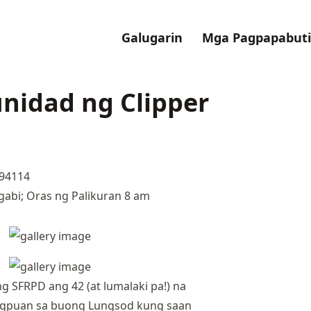
Galugarin
Mga Pagpapabuti
nidad ng Clipper
 94114
abi; Oras ng Palikuran 8 am
 SFRPD ang 42 (at lumalaki pa!) na
gpuan sa buong Lungsod kung saan