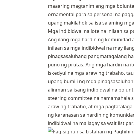
maaaring magtanim ang mga boluntar
ornamental para sa personal na pag
upang makilahok sa isa sa aming mg
Mga indibidwal na lote na inilaan sa 
Ang ilang mga hardin ng komunidad 
inilaan sa mga indibidwal na may ila
pinagsasaluhang pangmatagalang ha
puno ng prutas. Ang mga hardin na it
iskedyul na mga araw ng trabaho, taun
upang bumili ng mga pinagsasaluhang
alinman sa isang indibidwal na bolun
steering committee na namamahala s
araw ng trabaho, at mga pagtatalaga 
ng karanasan sa hardin ng komunida
indibidwal na mailagay sa wait list par