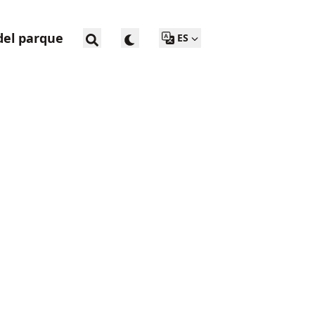
del parque
ES