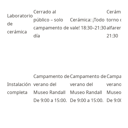
Cerrado al
Cerámica:
Laboratorio
público – solo
Cerámica: ¡Todo
torno de
de
campamento de
vale! 18:30–21:30
alfarero 
cerámica
día
21:30
Campamento de
Campamento de
Campame
Instalación
verano del
verano del
verano de
completa
Museo Randall
Museo Randall
Museo Ra
De 9:00 a 15:00.
De 9:00 a 15:00.
De 9:00 a 