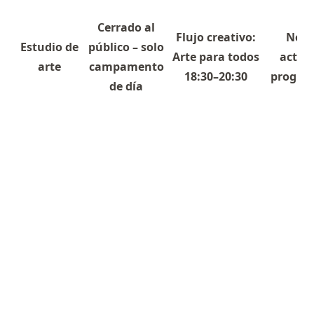
Cerrado al
Flujo creativo:
No h
Estudio de
público – solo
Arte para todos
activ
arte
campamento
18:30–20:30
progra
de día