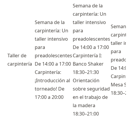
Semana de la
carpintería: Un
Semana de la
taller intensivo
Semana d
carpintería: Un
para
carpinter
taller intensivo
preadolescentes
taller int
para
De 14:00 a 17:00
para
Taller de
preadolescentes
Carpintería I:
preadole
carpintería
De 14:00 a 17:00
Banco Shaker
De 14:00 
Carpintería:
18:30–21:30
Carpinterí
¡Introducción al
Orientación
Mesa Sha
torneado! De
sobre seguridad
18:30–21:
17:00 a 20:00
en el trabajo de
la madera
18:30–21:00