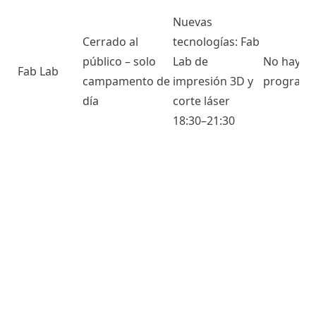
Nuevas
Cerrado al
tecnologías: Fab
público – solo
Lab de
No hay ac
Fab Lab
campamento de
impresión 3D y
program
día
corte láser
18:30–21:30